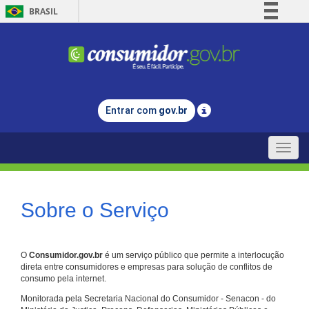
BRASIL
Simplifique!
Comunica BR
Participe
Acesso à informação
Entrar com
gov.br
Legislação
Canais
Toggle
naviga
Sobre o Serviço
O
Consumidor.gov.br
é um serviço público que permite a interlocução
direta entre consumidores e empresas para solução de conflitos de
consumo pela internet.
Monitorada pela Secretaria Nacional do Consumidor - Senacon - do