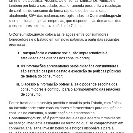
Ministério da Justiça, Procons, Defensorias, Ministérios Públicos e
também por toda a sociedade, esta ferramenta possibilita a resolução
de conflitos de consumo de forma rápida e desburocratizada:
atualmente, 80% das reclamações registradas no
Consumidor.gov.br
são solucionadas pelas empresas, que respondem as demandas dos
consumidores em um prazo médio de 7 dias.
O
Consumidor.gov.br
coloca as relações entre consumidores,
fornecedores e o Estado em um novo patamar, a partir das seguintes
premissas:
Transparência e controle social são imprescindíveis à
efetividade dos direitos dos consumidores;
As informações apresentadas pelos cidadãos consumidores
são estratégicas para gestão e execução de políticas públicas
de defesa do consumidor;
O acesso a informação potencializa o poder de escolha dos
consumidores e contribui para o aprimoramento das relações
de consumo.
Por se tratar de um serviço provido e mantido pelo Estado, com ênfase
na interatividade entre consumidores e fornecedores para redução de
conflitos de consumo, a participação de empresas no
Consumidor.gov.br
, só é permitida àqueles que aderem formalmente
ao serviço, mediante assinatura de termo no qual se comprometem em
conhecer, analisar e investir todos os esforços disponíveis para a