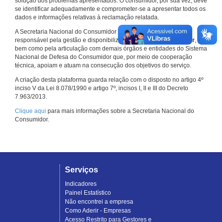
solução dos problemas apresentados. O consumidor, por sua vez, deve
se identificar adequadamente e comprometer-se a apresentar todos os
dados e informações relativas à reclamação relatada.
A Secretaria Nacional do Consumidor do Ministério da Justiça é a
responsável pela gestão e disponibilização do
Consumidor.gov.br
,
bem como pela articulação com demais órgãos e entidades do Sistema
Nacional de Defesa do Consumidor que, por meio de cooperação
técnica, apoiam e atuam na consecução dos objetivos do serviço.
A criação desta plataforma guarda relação com o disposto no artigo 4º
inciso V da Lei 8.078/1990 e artigo 7º, incisos I, II e III do Decreto
7.963/2013.
Clique aqui
para mais informações sobre a Secretaria Nacional do
Consumidor.
Serviços
Indicadores
Painel Estatístico
Não encontrei a empresa
Como Aderir - Empresas
Acesso Restrito para Gestores e