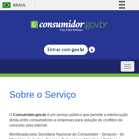
BRASIL
Simplifique!
Comunica BR
Participe
Acesso à informação
Entrar com
gov.br
Legislação
Canais
Toggle
naviga
Sobre o Serviço
O
Consumidor.gov.br
é um serviço público que permite a interlocução
direta entre consumidores e empresas para solução de conflitos de
consumo pela internet.
Monitorada pela Secretaria Nacional do Consumidor - Senacon - do