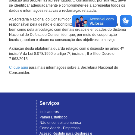
solução dos problemas apresentados. O consumidor, por sua vez, deve
se identificar adequadamente e comprometer-se a apresentar todos os
dados e informações relativas à reclamação relatada.
A Secretaria Nacional do Consumidor do Ministério da Justiça é a
responsável pela gestão e disponibilização do
Consumidor.gov.br
,
bem como pela articulação com demais órgãos e entidades do Sistema
Nacional de Defesa do Consumidor que, por meio de cooperação
técnica, apoiam e atuam na consecução dos objetivos do serviço.
A criação desta plataforma guarda relação com o disposto no artigo 4º
inciso V da Lei 8.078/1990 e artigo 7º, incisos I, II e III do Decreto
7.963/2013.
Clique aqui
para mais informações sobre a Secretaria Nacional do
Consumidor.
Serviços
Indicadores
Painel Estatístico
Não encontrei a empresa
Como Aderir - Empresas
Acesso Restrito para Gestores e