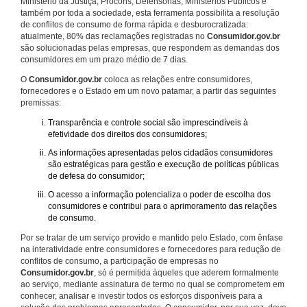
Ministério da Justiça, Procons, Defensorias, Ministérios Públicos e
também por toda a sociedade, esta ferramenta possibilita a resolução
de conflitos de consumo de forma rápida e desburocratizada:
atualmente, 80% das reclamações registradas no
Consumidor.gov.br
são solucionadas pelas empresas, que respondem as demandas dos
consumidores em um prazo médio de 7 dias.
O
Consumidor.gov.br
coloca as relações entre consumidores,
fornecedores e o Estado em um novo patamar, a partir das seguintes
premissas:
Transparência e controle social são imprescindíveis à
efetividade dos direitos dos consumidores;
As informações apresentadas pelos cidadãos consumidores
são estratégicas para gestão e execução de políticas públicas
de defesa do consumidor;
O acesso a informação potencializa o poder de escolha dos
consumidores e contribui para o aprimoramento das relações
de consumo.
Por se tratar de um serviço provido e mantido pelo Estado, com ênfase
na interatividade entre consumidores e fornecedores para redução de
conflitos de consumo, a participação de empresas no
Consumidor.gov.br
, só é permitida àqueles que aderem formalmente
ao serviço, mediante assinatura de termo no qual se comprometem em
conhecer, analisar e investir todos os esforços disponíveis para a