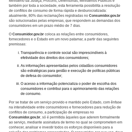
Ministério da Justiça, Procons, Defensorias, Ministérios Públicos e
também por toda a sociedade, esta ferramenta possibilita a resolução
de conflitos de consumo de forma rápida e desburocratizada:
atualmente, 80% das reclamações registradas no
Consumidor.gov.br
são solucionadas pelas empresas, que respondem as demandas dos
consumidores em um prazo médio de 7 dias.
O
Consumidor.gov.br
coloca as relações entre consumidores,
fornecedores e o Estado em um novo patamar, a partir das seguintes
premissas:
Transparência e controle social são imprescindíveis à
efetividade dos direitos dos consumidores;
As informações apresentadas pelos cidadãos consumidores
são estratégicas para gestão e execução de políticas públicas
de defesa do consumidor;
O acesso a informação potencializa o poder de escolha dos
consumidores e contribui para o aprimoramento das relações
de consumo.
Por se tratar de um serviço provido e mantido pelo Estado, com ênfase
na interatividade entre consumidores e fornecedores para redução de
conflitos de consumo, a participação de empresas no
Consumidor.gov.br
, só é permitida àqueles que aderem formalmente
ao serviço, mediante assinatura de termo no qual se comprometem em
conhecer, analisar e investir todos os esforços disponíveis para a