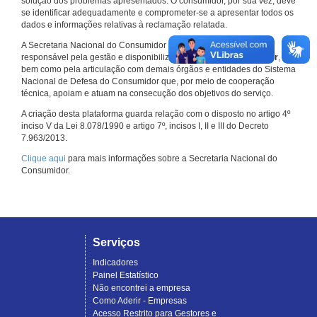
solução dos problemas apresentados. O consumidor, por sua vez, deve
se identificar adequadamente e comprometer-se a apresentar todos os
dados e informações relativas à reclamação relatada.
A Secretaria Nacional do Consumidor do Ministério da Justiça é a
responsável pela gestão e disponibilização do
Consumidor.gov.br
,
bem como pela articulação com demais órgãos e entidades do Sistema
Nacional de Defesa do Consumidor que, por meio de cooperação
técnica, apoiam e atuam na consecução dos objetivos do serviço.
A criação desta plataforma guarda relação com o disposto no artigo 4º
inciso V da Lei 8.078/1990 e artigo 7º, incisos I, II e III do Decreto
7.963/2013.
Clique aqui
para mais informações sobre a Secretaria Nacional do
Consumidor.
Serviços
Indicadores
Painel Estatístico
Não encontrei a empresa
Como Aderir - Empresas
Acesso Restrito para Gestores e