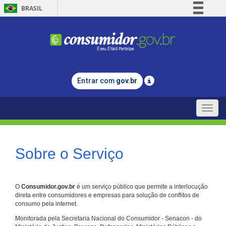
BRASIL
Simplifique!
Comunica BR
Participe
Acesso à informação
Entrar com
gov.br
Legislação
Canais
Toggle
naviga
Sobre o Serviço
O
Consumidor.gov.br
é um serviço público que permite a interlocução
direta entre consumidores e empresas para solução de conflitos de
consumo pela internet.
Monitorada pela Secretaria Nacional do Consumidor - Senacon - do