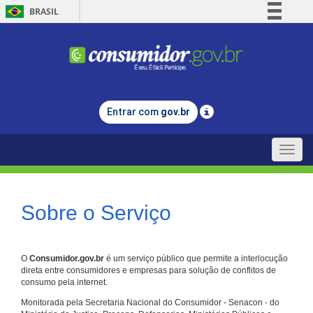
BRASIL
Simplifique!
Comunica BR
Participe
Acesso à informação
Entrar com
gov.br
Legislação
Canais
Toggle
naviga
Sobre o Serviço
O
Consumidor.gov.br
é um serviço público que permite a interlocução
direta entre consumidores e empresas para solução de conflitos de
consumo pela internet.
Monitorada pela Secretaria Nacional do Consumidor - Senacon - do