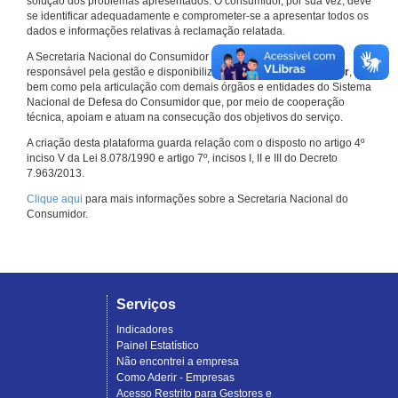
solução dos problemas apresentados. O consumidor, por sua vez, deve
se identificar adequadamente e comprometer-se a apresentar todos os
dados e informações relativas à reclamação relatada.
A Secretaria Nacional do Consumidor do Ministério da Justiça é a
responsável pela gestão e disponibilização do
Consumidor.gov.br
,
bem como pela articulação com demais órgãos e entidades do Sistema
Nacional de Defesa do Consumidor que, por meio de cooperação
técnica, apoiam e atuam na consecução dos objetivos do serviço.
A criação desta plataforma guarda relação com o disposto no artigo 4º
inciso V da Lei 8.078/1990 e artigo 7º, incisos I, II e III do Decreto
7.963/2013.
Clique aqui
para mais informações sobre a Secretaria Nacional do
Consumidor.
Serviços
Indicadores
Painel Estatístico
Não encontrei a empresa
Como Aderir - Empresas
Acesso Restrito para Gestores e