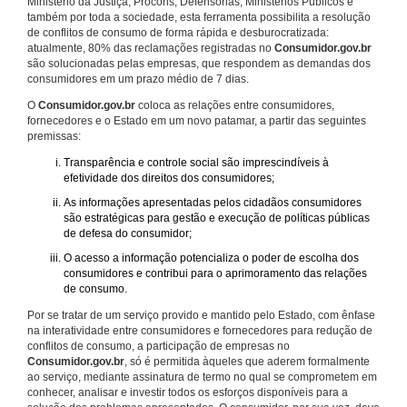
Ministério da Justiça, Procons, Defensorias, Ministérios Públicos e
também por toda a sociedade, esta ferramenta possibilita a resolução
de conflitos de consumo de forma rápida e desburocratizada:
atualmente, 80% das reclamações registradas no
Consumidor.gov.br
são solucionadas pelas empresas, que respondem as demandas dos
consumidores em um prazo médio de 7 dias.
O
Consumidor.gov.br
coloca as relações entre consumidores,
fornecedores e o Estado em um novo patamar, a partir das seguintes
premissas:
Transparência e controle social são imprescindíveis à
efetividade dos direitos dos consumidores;
As informações apresentadas pelos cidadãos consumidores
são estratégicas para gestão e execução de políticas públicas
de defesa do consumidor;
O acesso a informação potencializa o poder de escolha dos
consumidores e contribui para o aprimoramento das relações
de consumo.
Por se tratar de um serviço provido e mantido pelo Estado, com ênfase
na interatividade entre consumidores e fornecedores para redução de
conflitos de consumo, a participação de empresas no
Consumidor.gov.br
, só é permitida àqueles que aderem formalmente
ao serviço, mediante assinatura de termo no qual se comprometem em
conhecer, analisar e investir todos os esforços disponíveis para a