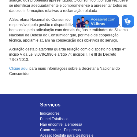
solução dos problemas apresentados. O consumidor, por sua vez, deve
se identificar adequadamente e comprometer-se a apresentar todos os
dados e informações relativas à reclamação relatada.
A Secretaria Nacional do Consumidor do Ministério da Justiça é a
responsável pela gestão e disponibilização do
Consumidor.gov.br
,
bem como pela articulação com demais órgãos e entidades do Sistema
Nacional de Defesa do Consumidor que, por meio de cooperação
técnica, apoiam e atuam na consecução dos objetivos do serviço.
A criação desta plataforma guarda relação com o disposto no artigo 4º
inciso V da Lei 8.078/1990 e artigo 7º, incisos I, II e III do Decreto
7.963/2013.
Clique aqui
para mais informações sobre a Secretaria Nacional do
Consumidor.
Serviços
Indicadores
Painel Estatístico
Não encontrei a empresa
Como Aderir - Empresas
Acesso Restrito para Gestores e