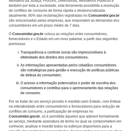
Ministério da Justiça, Procons, Defensorias, Ministérios Públicos e
também por toda a sociedade, esta ferramenta possibilita a resolução
de conflitos de consumo de forma rápida e desburocratizada:
atualmente, 80% das reclamações registradas no
Consumidor.gov.br
são solucionadas pelas empresas, que respondem as demandas dos
consumidores em um prazo médio de 7 dias.
O
Consumidor.gov.br
coloca as relações entre consumidores,
fornecedores e o Estado em um novo patamar, a partir das seguintes
premissas:
Transparência e controle social são imprescindíveis à
efetividade dos direitos dos consumidores;
As informações apresentadas pelos cidadãos consumidores
são estratégicas para gestão e execução de políticas públicas
de defesa do consumidor;
O acesso a informação potencializa o poder de escolha dos
consumidores e contribui para o aprimoramento das relações
de consumo.
Por se tratar de um serviço provido e mantido pelo Estado, com ênfase
na interatividade entre consumidores e fornecedores para redução de
conflitos de consumo, a participação de empresas no
Consumidor.gov.br
, só é permitida àqueles que aderem formalmente
ao serviço, mediante assinatura de termo no qual se comprometem em
conhecer, analisar e investir todos os esforços disponíveis para a