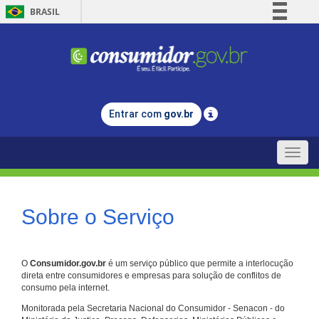
BRASIL
Simplifique!
Comunica BR
Participe
Acesso à informação
Entrar com
gov.br
Legislação
Canais
Toggle
naviga
Sobre o Serviço
O
Consumidor.gov.br
é um serviço público que permite a interlocução
direta entre consumidores e empresas para solução de conflitos de
consumo pela internet.
Monitorada pela Secretaria Nacional do Consumidor - Senacon - do