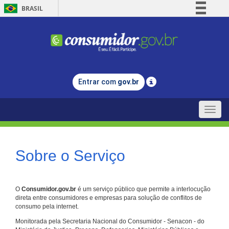
BRASIL
Simplifique!
Comunica BR
Participe
Acesso à informação
Entrar com
gov.br
Legislação
Canais
Toggle
naviga
Sobre o Serviço
O
Consumidor.gov.br
é um serviço público que permite a interlocução
direta entre consumidores e empresas para solução de conflitos de
consumo pela internet.
Monitorada pela Secretaria Nacional do Consumidor - Senacon - do