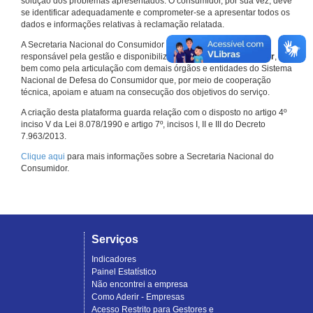
solução dos problemas apresentados. O consumidor, por sua vez, deve
se identificar adequadamente e comprometer-se a apresentar todos os
dados e informações relativas à reclamação relatada.
A Secretaria Nacional do Consumidor do Ministério da Justiça é a
responsável pela gestão e disponibilização do
Consumidor.gov.br
,
bem como pela articulação com demais órgãos e entidades do Sistema
Nacional de Defesa do Consumidor que, por meio de cooperação
técnica, apoiam e atuam na consecução dos objetivos do serviço.
A criação desta plataforma guarda relação com o disposto no artigo 4º
inciso V da Lei 8.078/1990 e artigo 7º, incisos I, II e III do Decreto
7.963/2013.
Clique aqui
para mais informações sobre a Secretaria Nacional do
Consumidor.
Serviços
Indicadores
Painel Estatístico
Não encontrei a empresa
Como Aderir - Empresas
Acesso Restrito para Gestores e