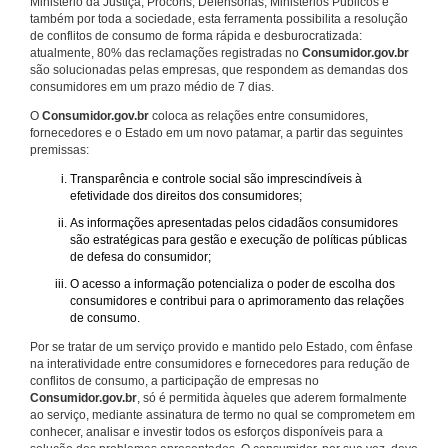
Ministério da Justiça, Procons, Defensorias, Ministérios Públicos e
também por toda a sociedade, esta ferramenta possibilita a resolução
de conflitos de consumo de forma rápida e desburocratizada:
atualmente, 80% das reclamações registradas no
Consumidor.gov.br
são solucionadas pelas empresas, que respondem as demandas dos
consumidores em um prazo médio de 7 dias.
O
Consumidor.gov.br
coloca as relações entre consumidores,
fornecedores e o Estado em um novo patamar, a partir das seguintes
premissas:
Transparência e controle social são imprescindíveis à
efetividade dos direitos dos consumidores;
As informações apresentadas pelos cidadãos consumidores
são estratégicas para gestão e execução de políticas públicas
de defesa do consumidor;
O acesso a informação potencializa o poder de escolha dos
consumidores e contribui para o aprimoramento das relações
de consumo.
Por se tratar de um serviço provido e mantido pelo Estado, com ênfase
na interatividade entre consumidores e fornecedores para redução de
conflitos de consumo, a participação de empresas no
Consumidor.gov.br
, só é permitida àqueles que aderem formalmente
ao serviço, mediante assinatura de termo no qual se comprometem em
conhecer, analisar e investir todos os esforços disponíveis para a