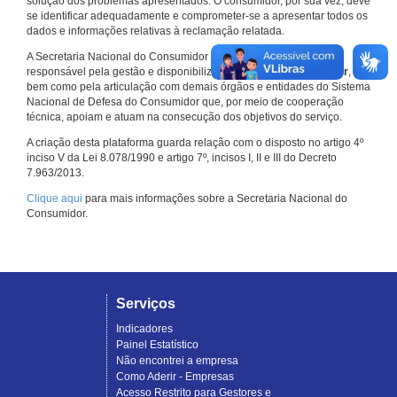
solução dos problemas apresentados. O consumidor, por sua vez, deve
se identificar adequadamente e comprometer-se a apresentar todos os
dados e informações relativas à reclamação relatada.
A Secretaria Nacional do Consumidor do Ministério da Justiça é a
responsável pela gestão e disponibilização do
Consumidor.gov.br
,
bem como pela articulação com demais órgãos e entidades do Sistema
Nacional de Defesa do Consumidor que, por meio de cooperação
técnica, apoiam e atuam na consecução dos objetivos do serviço.
A criação desta plataforma guarda relação com o disposto no artigo 4º
inciso V da Lei 8.078/1990 e artigo 7º, incisos I, II e III do Decreto
7.963/2013.
Clique aqui
para mais informações sobre a Secretaria Nacional do
Consumidor.
Serviços
Indicadores
Painel Estatístico
Não encontrei a empresa
Como Aderir - Empresas
Acesso Restrito para Gestores e