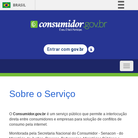
BRASIL
Simplifique!
Comunica BR
Participe
Acesso à informação
Entrar com
gov.br
Legislação
Canais
Toggle
naviga
Sobre o Serviço
O
Consumidor.gov.br
é um serviço público que permite a interlocução
direta entre consumidores e empresas para solução de conflitos de
consumo pela internet.
Monitorada pela Secretaria Nacional do Consumidor - Senacon - do