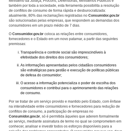
Ministério da Justiça, Procons, Defensorias, Ministérios Públicos e
também por toda a sociedade, esta ferramenta possibilita a resolução
de conflitos de consumo de forma rápida e desburocratizada:
atualmente, 80% das reclamações registradas no
Consumidor.gov.br
são solucionadas pelas empresas, que respondem as demandas dos
consumidores em um prazo médio de 7 dias.
O
Consumidor.gov.br
coloca as relações entre consumidores,
fornecedores e o Estado em um novo patamar, a partir das seguintes
premissas:
Transparência e controle social são imprescindíveis à
efetividade dos direitos dos consumidores;
As informações apresentadas pelos cidadãos consumidores
são estratégicas para gestão e execução de políticas públicas
de defesa do consumidor;
O acesso a informação potencializa o poder de escolha dos
consumidores e contribui para o aprimoramento das relações
de consumo.
Por se tratar de um serviço provido e mantido pelo Estado, com ênfase
na interatividade entre consumidores e fornecedores para redução de
conflitos de consumo, a participação de empresas no
Consumidor.gov.br
, só é permitida àqueles que aderem formalmente
ao serviço, mediante assinatura de termo no qual se comprometem em
conhecer, analisar e investir todos os esforços disponíveis para a