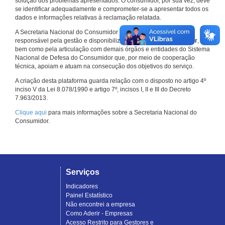
solução dos problemas apresentados. O consumidor, por sua vez, deve
se identificar adequadamente e comprometer-se a apresentar todos os
dados e informações relativas à reclamação relatada.
A Secretaria Nacional do Consumidor do Ministério da Justiça é a
responsável pela gestão e disponibilização do
Consumidor.gov.br
,
bem como pela articulação com demais órgãos e entidades do Sistema
Nacional de Defesa do Consumidor que, por meio de cooperação
técnica, apoiam e atuam na consecução dos objetivos do serviço.
A criação desta plataforma guarda relação com o disposto no artigo 4º
inciso V da Lei 8.078/1990 e artigo 7º, incisos I, II e III do Decreto
7.963/2013.
Clique aqui
para mais informações sobre a Secretaria Nacional do
Consumidor.
Serviços
Indicadores
Painel Estatístico
Não encontrei a empresa
Como Aderir - Empresas
Acesso Restrito para Gestores e