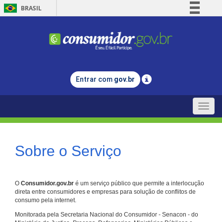
BRASIL
Simplifique!
Comunica BR
Participe
Acesso à informação
Entrar com
gov.br
Legislação
Canais
Toggle
naviga
Sobre o Serviço
O
Consumidor.gov.br
é um serviço público que permite a interlocução
direta entre consumidores e empresas para solução de conflitos de
consumo pela internet.
Monitorada pela Secretaria Nacional do Consumidor - Senacon - do