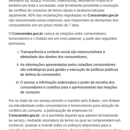
Ministério da Justiça, Procons, Defensorias, Ministérios Públicos e
também por toda a sociedade, esta ferramenta possibilita a resolução
de conflitos de consumo de forma rápida e desburocratizada:
atualmente, 80% das reclamações registradas no
Consumidor.gov.br
são solucionadas pelas empresas, que respondem as demandas dos
consumidores em um prazo médio de 7 dias.
O
Consumidor.gov.br
coloca as relações entre consumidores,
fornecedores e o Estado em um novo patamar, a partir das seguintes
premissas:
Transparência e controle social são imprescindíveis à
efetividade dos direitos dos consumidores;
As informações apresentadas pelos cidadãos consumidores
são estratégicas para gestão e execução de políticas públicas
de defesa do consumidor;
O acesso a informação potencializa o poder de escolha dos
consumidores e contribui para o aprimoramento das relações
de consumo.
Por se tratar de um serviço provido e mantido pelo Estado, com ênfase
na interatividade entre consumidores e fornecedores para redução de
conflitos de consumo, a participação de empresas no
Consumidor.gov.br
, só é permitida àqueles que aderem formalmente
ao serviço, mediante assinatura de termo no qual se comprometem em
conhecer, analisar e investir todos os esforços disponíveis para a