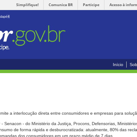
Simplifique!
Comunica BR
Participe
Acesso à infor
odapé
4
Início
Sob
mite a interlocução direta entre consumidores e empresas para solução
- Senacon - do Ministério da Justiça, Procons, Defensorias, Ministéri
 consumo de forma rápida e desburocratizada: atualmente, 80% das rec
emandas dos consumidores em um prazo médio de 7 dias.