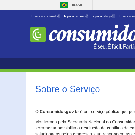
BRASIL
Ir para o conteúdo
1
Ir para o menu
2
Ir para o login
3
Ir para o r
Sobre o Serviço
O
Consumidor.gov.br
é um serviço público que per
Monitorada pela Secretaria Nacional do Consumidor 
ferramenta possibilita a resolução de conflitos de
solucionadas pelas empresas, que respondem as d