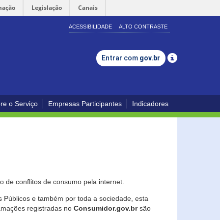
mação
Legislação
Canais
ACESSIBILIDADE
ALTO CONTRASTE
Entrar com
gov.br
re o Serviço
Empresas Participantes
Indicadores
 de conflitos de consumo pela internet.
os Públicos e também por toda a sociedade, esta
lamações registradas no
Consumidor.gov.br
são