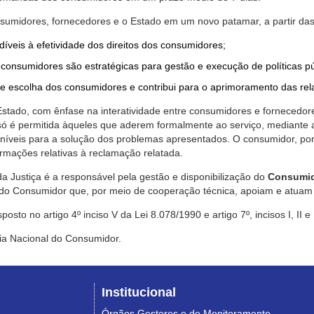
nsumidores, fornecedores e o Estado em um novo patamar, a partir das
díveis à efetividade dos direitos dos consumidores;
consumidores são estratégicas para gestão e execução de políticas p
de escolha dos consumidores e contribui para o aprimoramento das re
 Estado, com ênfase na interatividade entre consumidores e fornecedor
 só é permitida àqueles que aderem formalmente ao serviço, mediant
sponíveis para a solução dos problemas apresentados. O consumidor, po
rmações relativas à reclamação relatada.
a Justiça é a responsável pela gestão e disponibilização do
Consumid
do Consumidor que, por meio de cooperação técnica, apoiam e atuam 
sto no artigo 4º inciso V da Lei 8.078/1990 e artigo 7º, incisos I, II e
ia Nacional do Consumidor.
Institucional
Órgãos Gestores e de Monitoramento