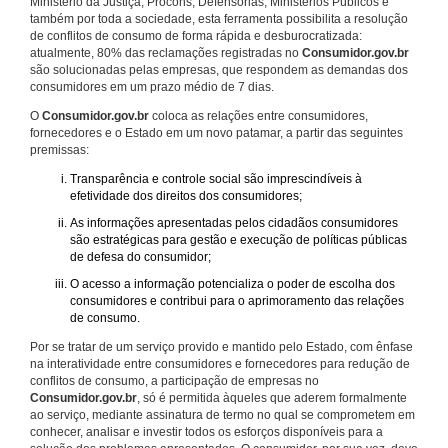
Ministério da Justiça, Procons, Defensorias, Ministérios Públicos e
também por toda a sociedade, esta ferramenta possibilita a resolução
de conflitos de consumo de forma rápida e desburocratizada:
atualmente, 80% das reclamações registradas no
Consumidor.gov.br
são solucionadas pelas empresas, que respondem as demandas dos
consumidores em um prazo médio de 7 dias.
O
Consumidor.gov.br
coloca as relações entre consumidores,
fornecedores e o Estado em um novo patamar, a partir das seguintes
premissas:
Transparência e controle social são imprescindíveis à
efetividade dos direitos dos consumidores;
As informações apresentadas pelos cidadãos consumidores
são estratégicas para gestão e execução de políticas públicas
de defesa do consumidor;
O acesso a informação potencializa o poder de escolha dos
consumidores e contribui para o aprimoramento das relações
de consumo.
Por se tratar de um serviço provido e mantido pelo Estado, com ênfase
na interatividade entre consumidores e fornecedores para redução de
conflitos de consumo, a participação de empresas no
Consumidor.gov.br
, só é permitida àqueles que aderem formalmente
ao serviço, mediante assinatura de termo no qual se comprometem em
conhecer, analisar e investir todos os esforços disponíveis para a