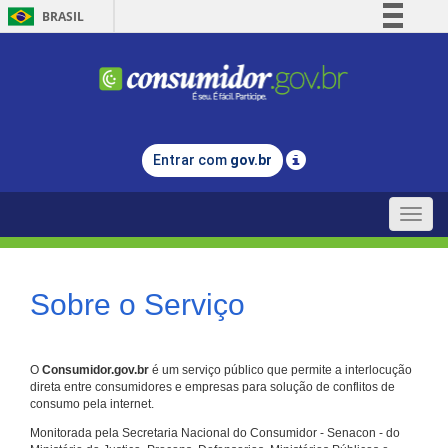
BRASIL
Simplifique!
Comunica BR
Participe
Acesso à informação
Entrar com
gov.br
Legislação
Canais
Toggle
naviga
Sobre o Serviço
O
Consumidor.gov.br
é um serviço público que permite a interlocução
direta entre consumidores e empresas para solução de conflitos de
consumo pela internet.
Monitorada pela Secretaria Nacional do Consumidor - Senacon - do