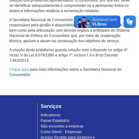
solução dos problemas apresentados. O consumidor, por sua vez, deve
se identificar adequadamente e comprometer-se a apresentar todos os
dados e informações relativas à reclamação relatada.
A Secretaria Nacional do Consumidor do Ministério da Justiça é a
responsável pela gestão e disponibilização do
Consumidor.gov.br
,
bem como pela articulação com demais órgãos e entidades do Sistema
Nacional de Defesa do Consumidor que, por meio de cooperação
técnica, apoiam e atuam na consecução dos objetivos do serviço.
A criação desta plataforma guarda relação com o disposto no artigo 4º
inciso V da Lei 8.078/1990 e artigo 7º, incisos I, II e III do Decreto
7.963/2013.
Clique aqui
para mais informações sobre a Secretaria Nacional do
Consumidor.
Serviços
Indicadores
Painel Estatístico
Não encontrei a empresa
Como Aderir - Empresas
Acesso Restrito para Gestores e