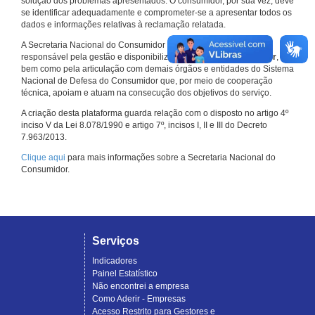
solução dos problemas apresentados. O consumidor, por sua vez, deve
se identificar adequadamente e comprometer-se a apresentar todos os
dados e informações relativas à reclamação relatada.
A Secretaria Nacional do Consumidor do Ministério da Justiça é a
responsável pela gestão e disponibilização do
Consumidor.gov.br
,
bem como pela articulação com demais órgãos e entidades do Sistema
Nacional de Defesa do Consumidor que, por meio de cooperação
técnica, apoiam e atuam na consecução dos objetivos do serviço.
A criação desta plataforma guarda relação com o disposto no artigo 4º
inciso V da Lei 8.078/1990 e artigo 7º, incisos I, II e III do Decreto
7.963/2013.
Clique aqui
para mais informações sobre a Secretaria Nacional do
Consumidor.
Serviços
Indicadores
Painel Estatístico
Não encontrei a empresa
Como Aderir - Empresas
Acesso Restrito para Gestores e