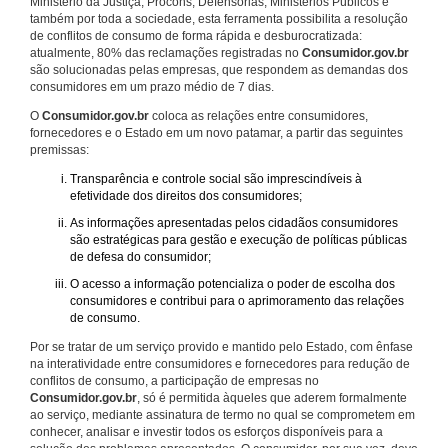
Ministério da Justiça, Procons, Defensorias, Ministérios Públicos e
também por toda a sociedade, esta ferramenta possibilita a resolução
de conflitos de consumo de forma rápida e desburocratizada:
atualmente, 80% das reclamações registradas no
Consumidor.gov.br
são solucionadas pelas empresas, que respondem as demandas dos
consumidores em um prazo médio de 7 dias.
O
Consumidor.gov.br
coloca as relações entre consumidores,
fornecedores e o Estado em um novo patamar, a partir das seguintes
premissas:
Transparência e controle social são imprescindíveis à
efetividade dos direitos dos consumidores;
As informações apresentadas pelos cidadãos consumidores
são estratégicas para gestão e execução de políticas públicas
de defesa do consumidor;
O acesso a informação potencializa o poder de escolha dos
consumidores e contribui para o aprimoramento das relações
de consumo.
Por se tratar de um serviço provido e mantido pelo Estado, com ênfase
na interatividade entre consumidores e fornecedores para redução de
conflitos de consumo, a participação de empresas no
Consumidor.gov.br
, só é permitida àqueles que aderem formalmente
ao serviço, mediante assinatura de termo no qual se comprometem em
conhecer, analisar e investir todos os esforços disponíveis para a