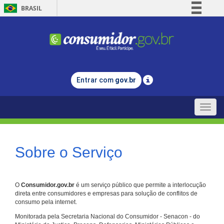
BRASIL
Simplifique!
Comunica BR
Participe
Acesso à informação
Entrar com
gov.br
Legislação
Canais
Toggle
naviga
Sobre o Serviço
O
Consumidor.gov.br
é um serviço público que permite a interlocução
direta entre consumidores e empresas para solução de conflitos de
consumo pela internet.
Monitorada pela Secretaria Nacional do Consumidor - Senacon - do