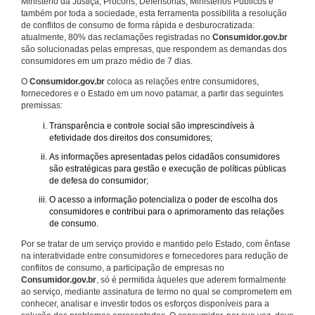
Ministério da Justiça, Procons, Defensorias, Ministérios Públicos e
também por toda a sociedade, esta ferramenta possibilita a resolução
de conflitos de consumo de forma rápida e desburocratizada:
atualmente, 80% das reclamações registradas no
Consumidor.gov.br
são solucionadas pelas empresas, que respondem as demandas dos
consumidores em um prazo médio de 7 dias.
O
Consumidor.gov.br
coloca as relações entre consumidores,
fornecedores e o Estado em um novo patamar, a partir das seguintes
premissas:
Transparência e controle social são imprescindíveis à
efetividade dos direitos dos consumidores;
As informações apresentadas pelos cidadãos consumidores
são estratégicas para gestão e execução de políticas públicas
de defesa do consumidor;
O acesso a informação potencializa o poder de escolha dos
consumidores e contribui para o aprimoramento das relações
de consumo.
Por se tratar de um serviço provido e mantido pelo Estado, com ênfase
na interatividade entre consumidores e fornecedores para redução de
conflitos de consumo, a participação de empresas no
Consumidor.gov.br
, só é permitida àqueles que aderem formalmente
ao serviço, mediante assinatura de termo no qual se comprometem em
conhecer, analisar e investir todos os esforços disponíveis para a