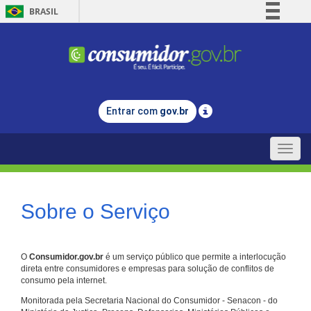
BRASIL
Simplifique!
Comunica BR
Participe
Acesso à informação
Entrar com
gov.br
Legislação
Canais
Toggle
naviga
Sobre o Serviço
O
Consumidor.gov.br
é um serviço público que permite a interlocução
direta entre consumidores e empresas para solução de conflitos de
consumo pela internet.
Monitorada pela Secretaria Nacional do Consumidor - Senacon - do