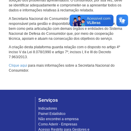
solução dos problemas apresentados. O consumidor, por sua vez, deve
se identificar adequadamente e comprometer-se a apresentar todos os
dados e informações relativas à reclamação relatada.
A Secretaria Nacional do Consumidor do Ministério da Justiça é a
responsável pela gestão e disponibilização do
Consumidor.gov.br
,
bem como pela articulação com demais órgãos e entidades do Sistema
Nacional de Defesa do Consumidor que, por meio de cooperação
técnica, apoiam e atuam na consecução dos objetivos do serviço.
A criação desta plataforma guarda relação com o disposto no artigo 4º
inciso V da Lei 8.078/1990 e artigo 7º, incisos I, II e III do Decreto
7.963/2013.
Clique aqui
para mais informações sobre a Secretaria Nacional do
Consumidor.
Serviços
Indicadores
Painel Estatístico
Não encontrei a empresa
Como Aderir - Empresas
Acesso Restrito para Gestores e