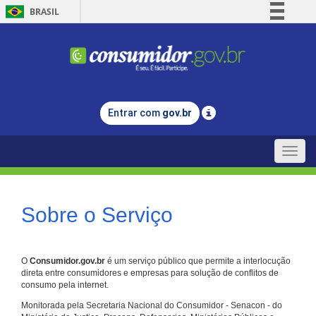
BRASIL
Simplifique!
Comunica BR
Participe
Acesso à informação
Entrar com
gov.br
Legislação
Canais
Toggle
naviga
Sobre o Serviço
O
Consumidor.gov.br
é um serviço público que permite a interlocução
direta entre consumidores e empresas para solução de conflitos de
consumo pela internet.
Monitorada pela Secretaria Nacional do Consumidor - Senacon - do