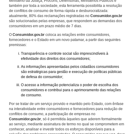
Ministério da Justiça, Procons, Defensorias, Ministérios Públicos e
também por toda a sociedade, esta ferramenta possibilita a resolução
de conflitos de consumo de forma rápida e desburocratizada:
atualmente, 80% das reclamações registradas no
Consumidor.gov.br
são solucionadas pelas empresas, que respondem as demandas dos
consumidores em um prazo médio de 7 dias.
O
Consumidor.gov.br
coloca as relações entre consumidores,
fornecedores e o Estado em um novo patamar, a partir das seguintes
premissas:
Transparência e controle social são imprescindíveis à
efetividade dos direitos dos consumidores;
As informações apresentadas pelos cidadãos consumidores
são estratégicas para gestão e execução de políticas públicas
de defesa do consumidor;
O acesso a informação potencializa o poder de escolha dos
consumidores e contribui para o aprimoramento das relações
de consumo.
Por se tratar de um serviço provido e mantido pelo Estado, com ênfase
na interatividade entre consumidores e fornecedores para redução de
conflitos de consumo, a participação de empresas no
Consumidor.gov.br
, só é permitida àqueles que aderem formalmente
ao serviço, mediante assinatura de termo no qual se comprometem em
conhecer, analisar e investir todos os esforços disponíveis para a