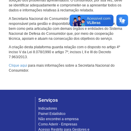
solução dos problemas apresentados. O consumidor, por sua vez, deve
se identificar adequadamente e comprometer-se a apresentar todos os
dados e informações relativas à reclamação relatada.
A Secretaria Nacional do Consumidor do Ministério da Justiça é a
responsável pela gestão e disponibilização do
Consumidor.gov.br
,
bem como pela articulação com demais órgãos e entidades do Sistema
Nacional de Defesa do Consumidor que, por meio de cooperação
técnica, apoiam e atuam na consecução dos objetivos do serviço.
A criação desta plataforma guarda relação com o disposto no artigo 4º
inciso V da Lei 8.078/1990 e artigo 7º, incisos I, II e III do Decreto
7.963/2013.
Clique aqui
para mais informações sobre a Secretaria Nacional do
Consumidor.
Serviços
Indicadores
Painel Estatístico
Não encontrei a empresa
Como Aderir - Empresas
Acesso Restrito para Gestores e