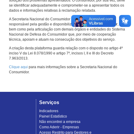
solução dos problemas apresentados. O consumidor, por sua vez, deve
se identificar adequadamente e comprometer-se a apresentar todos os
dados e informações relativas à reclamação relatada.
A Secretaria Nacional do Consumidor do Ministério da Justiça é a
responsável pela gestão e disponibilização do
Consumidor.gov.br
,
bem como pela articulação com demais órgãos e entidades do Sistema
Nacional de Defesa do Consumidor que, por meio de cooperação
técnica, apoiam e atuam na consecução dos objetivos do serviço.
A criação desta plataforma guarda relação com o disposto no artigo 4º
inciso V da Lei 8.078/1990 e artigo 7º, incisos I, II e III do Decreto
7.963/2013.
Clique aqui
para mais informações sobre a Secretaria Nacional do
Consumidor.
Serviços
Indicadores
Painel Estatístico
Não encontrei a empresa
Como Aderir - Empresas
Acesso Restrito para Gestores e