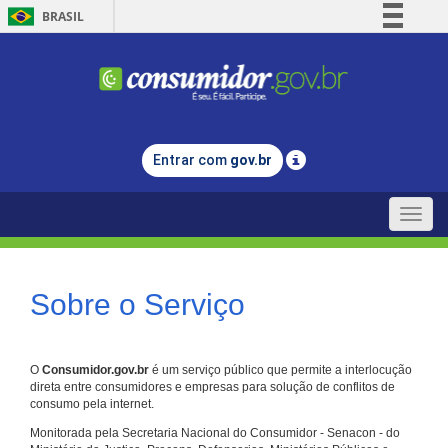
BRASIL
Simplifique!
Comunica BR
Participe
Acesso à informação
Entrar com
gov.br
Legislação
Canais
Toggle
naviga
Sobre o Serviço
O
Consumidor.gov.br
é um serviço público que permite a interlocução
direta entre consumidores e empresas para solução de conflitos de
consumo pela internet.
Monitorada pela Secretaria Nacional do Consumidor - Senacon - do