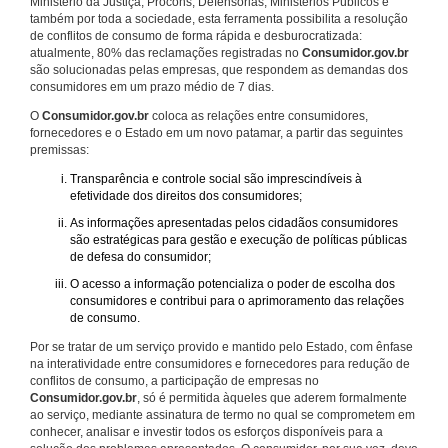
Ministério da Justiça, Procons, Defensorias, Ministérios Públicos e
também por toda a sociedade, esta ferramenta possibilita a resolução
de conflitos de consumo de forma rápida e desburocratizada:
atualmente, 80% das reclamações registradas no
Consumidor.gov.br
são solucionadas pelas empresas, que respondem as demandas dos
consumidores em um prazo médio de 7 dias.
O
Consumidor.gov.br
coloca as relações entre consumidores,
fornecedores e o Estado em um novo patamar, a partir das seguintes
premissas:
Transparência e controle social são imprescindíveis à
efetividade dos direitos dos consumidores;
As informações apresentadas pelos cidadãos consumidores
são estratégicas para gestão e execução de políticas públicas
de defesa do consumidor;
O acesso a informação potencializa o poder de escolha dos
consumidores e contribui para o aprimoramento das relações
de consumo.
Por se tratar de um serviço provido e mantido pelo Estado, com ênfase
na interatividade entre consumidores e fornecedores para redução de
conflitos de consumo, a participação de empresas no
Consumidor.gov.br
, só é permitida àqueles que aderem formalmente
ao serviço, mediante assinatura de termo no qual se comprometem em
conhecer, analisar e investir todos os esforços disponíveis para a