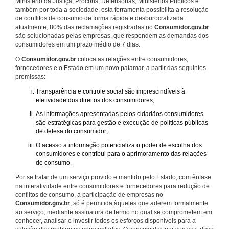
Ministério da Justiça, Procons, Defensorias, Ministérios Públicos e
também por toda a sociedade, esta ferramenta possibilita a resolução
de conflitos de consumo de forma rápida e desburocratizada:
atualmente, 80% das reclamações registradas no
Consumidor.gov.br
são solucionadas pelas empresas, que respondem as demandas dos
consumidores em um prazo médio de 7 dias.
O
Consumidor.gov.br
coloca as relações entre consumidores,
fornecedores e o Estado em um novo patamar, a partir das seguintes
premissas:
Transparência e controle social são imprescindíveis à
efetividade dos direitos dos consumidores;
As informações apresentadas pelos cidadãos consumidores
são estratégicas para gestão e execução de políticas públicas
de defesa do consumidor;
O acesso a informação potencializa o poder de escolha dos
consumidores e contribui para o aprimoramento das relações
de consumo.
Por se tratar de um serviço provido e mantido pelo Estado, com ênfase
na interatividade entre consumidores e fornecedores para redução de
conflitos de consumo, a participação de empresas no
Consumidor.gov.br
, só é permitida àqueles que aderem formalmente
ao serviço, mediante assinatura de termo no qual se comprometem em
conhecer, analisar e investir todos os esforços disponíveis para a