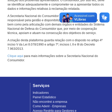
solução dos problemas apresentados. O consumidor, por sua vez, deve
se identificar adequadamente e comprometer-se a apresentar todos os
dados e informações relativas à reclamação relatada.
A Secretaria Nacional do Consumidor do Ministério da Justiça é a
responsável pela gestão e disponibilização do
Consumidor.gov.br
,
bem como pela articulação com demais órgãos e entidades do Sistema
Nacional de Defesa do Consumidor que, por meio de cooperação
técnica, apoiam e atuam na consecução dos objetivos do serviço.
A criação desta plataforma guarda relação com o disposto no artigo 4º
inciso V da Lei 8.078/1990 e artigo 7º, incisos I, II e III do Decreto
7.963/2013.
Clique aqui
para mais informações sobre a Secretaria Nacional do
Consumidor.
Serviços
Indicadores
Painel Estatístico
Não encontrei a empresa
Como Aderir - Empresas
Acesso Restrito para Gestores e