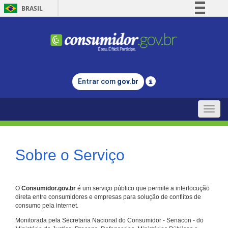
BRASIL
Simplifique!
Comunica BR
Participe
Acesso à informação
Entrar com
gov.br
Legislação
Canais
Toggle
naviga
Sobre o Serviço
O
Consumidor.gov.br
é um serviço público que permite a interlocução
direta entre consumidores e empresas para solução de conflitos de
consumo pela internet.
Monitorada pela Secretaria Nacional do Consumidor - Senacon - do