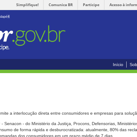
Simplifique!
Comunica BR
Participe
Acesso à infor
odapé
4
Início
Sob
mite a interlocução direta entre consumidores e empresas para solução
- Senacon - do Ministério da Justiça, Procons, Defensorias, Ministéri
 consumo de forma rápida e desburocratizada: atualmente, 80% das rec
emandas dos consumidores em um prazo médio de 7 dias.