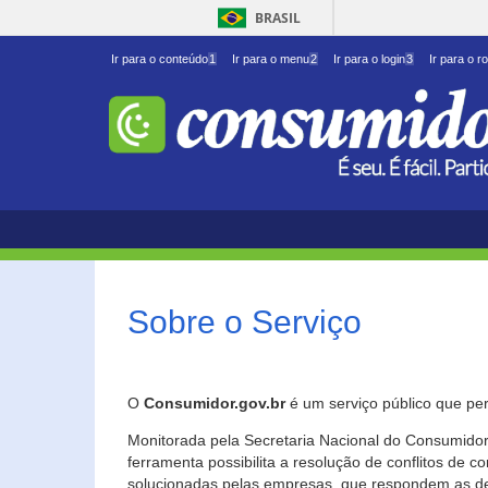
BRASIL
Ir para o conteúdo
1
Ir para o menu
2
Ir para o login
3
Ir para o r
Sobre o Serviço
O
Consumidor.gov.br
é um serviço público que per
Monitorada pela Secretaria Nacional do Consumidor 
ferramenta possibilita a resolução de conflitos de
solucionadas pelas empresas, que respondem as d