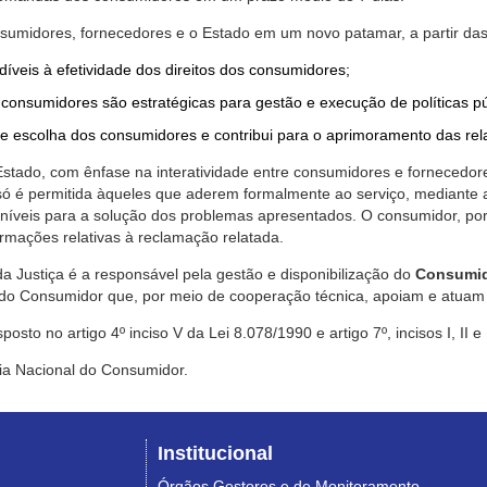
nsumidores, fornecedores e o Estado em um novo patamar, a partir das
díveis à efetividade dos direitos dos consumidores;
consumidores são estratégicas para gestão e execução de políticas p
de escolha dos consumidores e contribui para o aprimoramento das re
 Estado, com ênfase na interatividade entre consumidores e fornecedor
 só é permitida àqueles que aderem formalmente ao serviço, mediant
sponíveis para a solução dos problemas apresentados. O consumidor, po
rmações relativas à reclamação relatada.
a Justiça é a responsável pela gestão e disponibilização do
Consumid
do Consumidor que, por meio de cooperação técnica, apoiam e atuam 
sto no artigo 4º inciso V da Lei 8.078/1990 e artigo 7º, incisos I, II e
ia Nacional do Consumidor.
Institucional
Órgãos Gestores e de Monitoramento