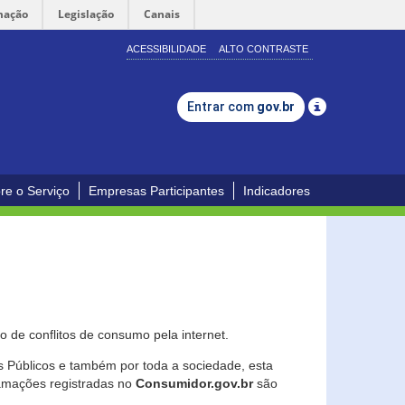
mação
Legislação
Canais
ACESSIBILIDADE
ALTO CONTRASTE
Entrar com
gov.br
re o Serviço
Empresas Participantes
Indicadores
 de conflitos de consumo pela internet.
os Públicos e também por toda a sociedade, esta
lamações registradas no
Consumidor.gov.br
são