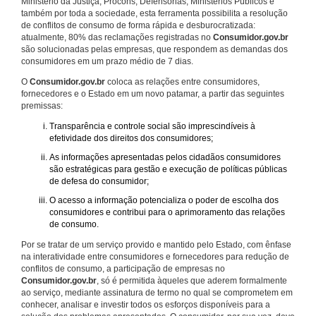
Ministério da Justiça, Procons, Defensorias, Ministérios Públicos e
também por toda a sociedade, esta ferramenta possibilita a resolução
de conflitos de consumo de forma rápida e desburocratizada:
atualmente, 80% das reclamações registradas no
Consumidor.gov.br
são solucionadas pelas empresas, que respondem as demandas dos
consumidores em um prazo médio de 7 dias.
O
Consumidor.gov.br
coloca as relações entre consumidores,
fornecedores e o Estado em um novo patamar, a partir das seguintes
premissas:
Transparência e controle social são imprescindíveis à
efetividade dos direitos dos consumidores;
As informações apresentadas pelos cidadãos consumidores
são estratégicas para gestão e execução de políticas públicas
de defesa do consumidor;
O acesso a informação potencializa o poder de escolha dos
consumidores e contribui para o aprimoramento das relações
de consumo.
Por se tratar de um serviço provido e mantido pelo Estado, com ênfase
na interatividade entre consumidores e fornecedores para redução de
conflitos de consumo, a participação de empresas no
Consumidor.gov.br
, só é permitida àqueles que aderem formalmente
ao serviço, mediante assinatura de termo no qual se comprometem em
conhecer, analisar e investir todos os esforços disponíveis para a