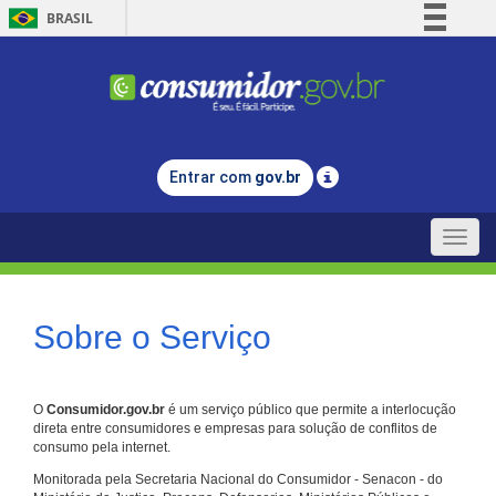
BRASIL
Simplifique!
Comunica BR
Participe
Acesso à informação
Entrar com
gov.br
Legislação
Canais
Toggle
naviga
Sobre o Serviço
O
Consumidor.gov.br
é um serviço público que permite a interlocução
direta entre consumidores e empresas para solução de conflitos de
consumo pela internet.
Monitorada pela Secretaria Nacional do Consumidor - Senacon - do