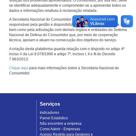
solução dos problemas apresentados. O consumidor, por sua vez, deve
se identificar adequadamente e comprometer-se a apresentar todos os
dados e informações relativas à reclamação relatada.
A Secretaria Nacional do Consumidor do Ministério da Justiça é a
responsável pela gestão e disponibilização do
Consumidor.gov.br
,
bem como pela articulação com demais órgãos e entidades do Sistema
Nacional de Defesa do Consumidor que, por meio de cooperação
técnica, apoiam e atuam na consecução dos objetivos do serviço.
A criação desta plataforma guarda relação com o disposto no artigo 4º
inciso V da Lei 8.078/1990 e artigo 7º, incisos I, II e III do Decreto
7.963/2013.
Clique aqui
para mais informações sobre a Secretaria Nacional do
Consumidor.
Serviços
Indicadores
Painel Estatístico
Não encontrei a empresa
Como Aderir - Empresas
Acesso Restrito para Gestores e