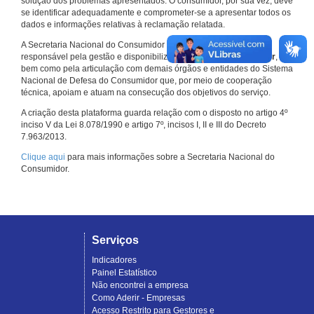
solução dos problemas apresentados. O consumidor, por sua vez, deve
se identificar adequadamente e comprometer-se a apresentar todos os
dados e informações relativas à reclamação relatada.
A Secretaria Nacional do Consumidor do Ministério da Justiça é a
responsável pela gestão e disponibilização do
Consumidor.gov.br
,
bem como pela articulação com demais órgãos e entidades do Sistema
Nacional de Defesa do Consumidor que, por meio de cooperação
técnica, apoiam e atuam na consecução dos objetivos do serviço.
A criação desta plataforma guarda relação com o disposto no artigo 4º
inciso V da Lei 8.078/1990 e artigo 7º, incisos I, II e III do Decreto
7.963/2013.
Clique aqui
para mais informações sobre a Secretaria Nacional do
Consumidor.
Serviços
Indicadores
Painel Estatístico
Não encontrei a empresa
Como Aderir - Empresas
Acesso Restrito para Gestores e