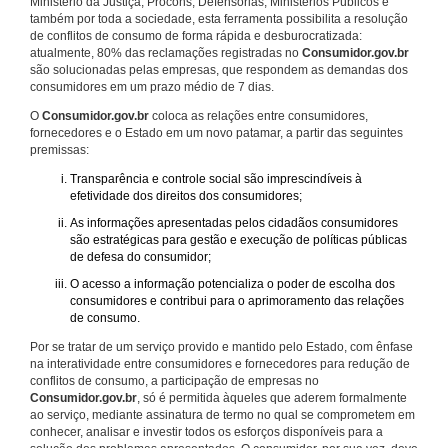
Ministério da Justiça, Procons, Defensorias, Ministérios Públicos e
também por toda a sociedade, esta ferramenta possibilita a resolução
de conflitos de consumo de forma rápida e desburocratizada:
atualmente, 80% das reclamações registradas no
Consumidor.gov.br
são solucionadas pelas empresas, que respondem as demandas dos
consumidores em um prazo médio de 7 dias.
O
Consumidor.gov.br
coloca as relações entre consumidores,
fornecedores e o Estado em um novo patamar, a partir das seguintes
premissas:
Transparência e controle social são imprescindíveis à
efetividade dos direitos dos consumidores;
As informações apresentadas pelos cidadãos consumidores
são estratégicas para gestão e execução de políticas públicas
de defesa do consumidor;
O acesso a informação potencializa o poder de escolha dos
consumidores e contribui para o aprimoramento das relações
de consumo.
Por se tratar de um serviço provido e mantido pelo Estado, com ênfase
na interatividade entre consumidores e fornecedores para redução de
conflitos de consumo, a participação de empresas no
Consumidor.gov.br
, só é permitida àqueles que aderem formalmente
ao serviço, mediante assinatura de termo no qual se comprometem em
conhecer, analisar e investir todos os esforços disponíveis para a