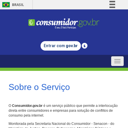
BRASIL
Simplifique!
Comunica BR
Participe
Acesso à informação
Entrar com
gov.br
Legislação
Canais
Toggle
naviga
Sobre o Serviço
O
Consumidor.gov.br
é um serviço público que permite a interlocução
direta entre consumidores e empresas para solução de conflitos de
consumo pela internet.
Monitorada pela Secretaria Nacional do Consumidor - Senacon - do