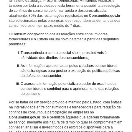
Ministério da Justiça, Procons, Defensorias, Ministérios Públicos e
também por toda a sociedade, esta ferramenta possibilita a resolução
de conflitos de consumo de forma rápida e desburocratizada:
atualmente, 80% das reclamações registradas no
Consumidor.gov.br
são solucionadas pelas empresas, que respondem as demandas dos
consumidores em um prazo médio de 7 dias.
O
Consumidor.gov.br
coloca as relações entre consumidores,
fornecedores e o Estado em um novo patamar, a partir das seguintes
premissas:
Transparência e controle social são imprescindíveis à
efetividade dos direitos dos consumidores;
As informações apresentadas pelos cidadãos consumidores
são estratégicas para gestão e execução de políticas públicas
de defesa do consumidor;
O acesso a informação potencializa o poder de escolha dos
consumidores e contribui para o aprimoramento das relações
de consumo.
Por se tratar de um serviço provido e mantido pelo Estado, com ênfase
na interatividade entre consumidores e fornecedores para redução de
conflitos de consumo, a participação de empresas no
Consumidor.gov.br
, só é permitida àqueles que aderem formalmente
ao serviço, mediante assinatura de termo no qual se comprometem em
conhecer, analisar e investir todos os esforços disponíveis para a