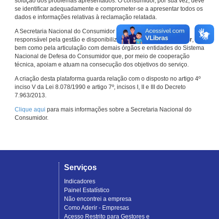
solução dos problemas apresentados. O consumidor, por sua vez, deve
se identificar adequadamente e comprometer-se a apresentar todos os
dados e informações relativas à reclamação relatada.
A Secretaria Nacional do Consumidor do Ministério da Justiça é a
responsável pela gestão e disponibilização do
Consumidor.gov.br
,
bem como pela articulação com demais órgãos e entidades do Sistema
Nacional de Defesa do Consumidor que, por meio de cooperação
técnica, apoiam e atuam na consecução dos objetivos do serviço.
A criação desta plataforma guarda relação com o disposto no artigo 4º
inciso V da Lei 8.078/1990 e artigo 7º, incisos I, II e III do Decreto
7.963/2013.
Clique aqui
para mais informações sobre a Secretaria Nacional do
Consumidor.
Serviços
Indicadores
Painel Estatístico
Não encontrei a empresa
Como Aderir - Empresas
Acesso Restrito para Gestores e