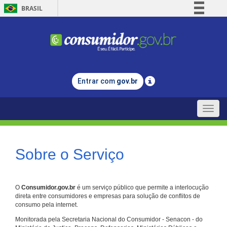
BRASIL
Simplifique!
Comunica BR
Participe
Acesso à informação
Entrar com
gov.br
Legislação
Canais
Toggle
naviga
Sobre o Serviço
O
Consumidor.gov.br
é um serviço público que permite a interlocução
direta entre consumidores e empresas para solução de conflitos de
consumo pela internet.
Monitorada pela Secretaria Nacional do Consumidor - Senacon - do