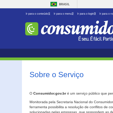
BRASIL
Ir para o conteúdo
1
Ir para o menu
2
Ir para o login
3
Ir para o r
Sobre o Serviço
O
Consumidor.gov.br
é um serviço público que per
Monitorada pela Secretaria Nacional do Consumidor 
ferramenta possibilita a resolução de conflitos de
solucionadas pelas empresas, que respondem as d