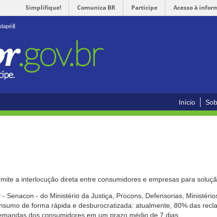
Simplifique!
Comunica BR
Participe
Acesso à infor
odapé
4
Início
Sob
mite a interlocução direta entre consumidores e empresas para solução
- Senacon - do Ministério da Justiça, Procons, Defensorias, Ministéri
 consumo de forma rápida e desburocratizada: atualmente, 80% das rec
emandas dos consumidores em um prazo médio de 7 dias.