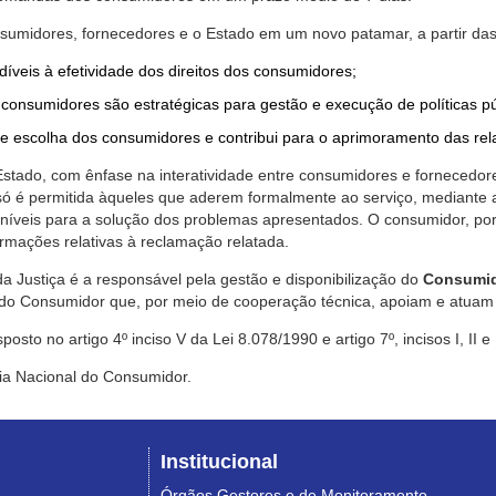
nsumidores, fornecedores e o Estado em um novo patamar, a partir das
díveis à efetividade dos direitos dos consumidores;
consumidores são estratégicas para gestão e execução de políticas p
de escolha dos consumidores e contribui para o aprimoramento das re
 Estado, com ênfase na interatividade entre consumidores e fornecedor
 só é permitida àqueles que aderem formalmente ao serviço, mediant
sponíveis para a solução dos problemas apresentados. O consumidor, po
rmações relativas à reclamação relatada.
a Justiça é a responsável pela gestão e disponibilização do
Consumid
do Consumidor que, por meio de cooperação técnica, apoiam e atuam 
sto no artigo 4º inciso V da Lei 8.078/1990 e artigo 7º, incisos I, II e
ia Nacional do Consumidor.
Institucional
Órgãos Gestores e de Monitoramento