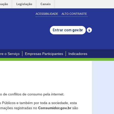
mação
Legislação
Canais
ACESSIBILIDADE
ALTO CONTRASTE
Entrar com
gov.br
re o Serviço
Empresas Participantes
Indicadores
 de conflitos de consumo pela internet.
os Públicos e também por toda a sociedade, esta
lamações registradas no
Consumidor.gov.br
são