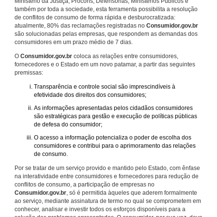
Ministério da Justiça, Procons, Defensorias, Ministérios Públicos e
também por toda a sociedade, esta ferramenta possibilita a resolução
de conflitos de consumo de forma rápida e desburocratizada:
atualmente, 80% das reclamações registradas no
Consumidor.gov.br
são solucionadas pelas empresas, que respondem as demandas dos
consumidores em um prazo médio de 7 dias.
O
Consumidor.gov.br
coloca as relações entre consumidores,
fornecedores e o Estado em um novo patamar, a partir das seguintes
premissas:
Transparência e controle social são imprescindíveis à
efetividade dos direitos dos consumidores;
As informações apresentadas pelos cidadãos consumidores
são estratégicas para gestão e execução de políticas públicas
de defesa do consumidor;
O acesso a informação potencializa o poder de escolha dos
consumidores e contribui para o aprimoramento das relações
de consumo.
Por se tratar de um serviço provido e mantido pelo Estado, com ênfase
na interatividade entre consumidores e fornecedores para redução de
conflitos de consumo, a participação de empresas no
Consumidor.gov.br
, só é permitida àqueles que aderem formalmente
ao serviço, mediante assinatura de termo no qual se comprometem em
conhecer, analisar e investir todos os esforços disponíveis para a