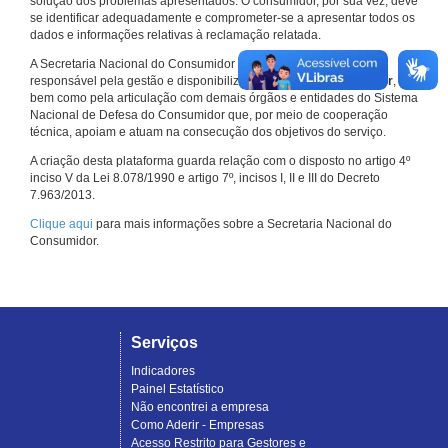
solução dos problemas apresentados. O consumidor, por sua vez, deve
se identificar adequadamente e comprometer-se a apresentar todos os
dados e informações relativas à reclamação relatada.
A Secretaria Nacional do Consumidor do Ministério da Justiça é a
responsável pela gestão e disponibilização do
Consumidor.gov.br
,
bem como pela articulação com demais órgãos e entidades do Sistema
Nacional de Defesa do Consumidor que, por meio de cooperação
técnica, apoiam e atuam na consecução dos objetivos do serviço.
A criação desta plataforma guarda relação com o disposto no artigo 4º
inciso V da Lei 8.078/1990 e artigo 7º, incisos I, II e III do Decreto
7.963/2013.
Clique aqui
para mais informações sobre a Secretaria Nacional do
Consumidor.
Serviços
Indicadores
Painel Estatístico
Não encontrei a empresa
Como Aderir - Empresas
Acesso Restrito para Gestores e