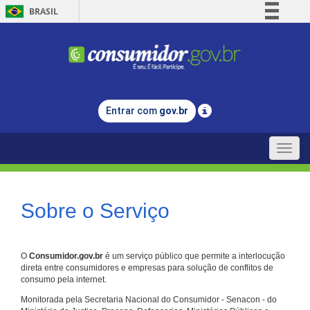
BRASIL
Simplifique!
Comunica BR
Participe
Acesso à informação
Entrar com
gov.br
Legislação
Canais
Toggle
naviga
Sobre o Serviço
O
Consumidor.gov.br
é um serviço público que permite a interlocução
direta entre consumidores e empresas para solução de conflitos de
consumo pela internet.
Monitorada pela Secretaria Nacional do Consumidor - Senacon - do