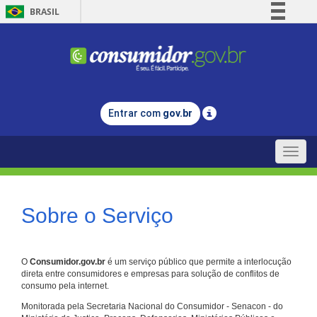
BRASIL
Simplifique!
Comunica BR
Participe
Acesso à informação
Entrar com
gov.br
Legislação
Canais
Toggle
naviga
Sobre o Serviço
O
Consumidor.gov.br
é um serviço público que permite a interlocução
direta entre consumidores e empresas para solução de conflitos de
consumo pela internet.
Monitorada pela Secretaria Nacional do Consumidor - Senacon - do