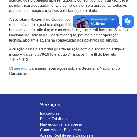
solução dos problemas apresentados. O consumidor, por sua vez, deve
se identificar adequadamente e comprometer-se a apresentar todos os
dados e informações relativas à reclamação relatada.
A Secretaria Nacional do Consumidor do Ministério da Justiça é a
responsável pela gestão e disponibilização do
Consumidor.gov.br
,
bem como pela articulação com demais órgãos e entidades do Sistema
Nacional de Defesa do Consumidor que, por meio de cooperação
técnica, apoiam e atuam na consecução dos objetivos do serviço.
A criação desta plataforma guarda relação com o disposto no artigo 4º
inciso V da Lei 8.078/1990 e artigo 7º, incisos I, II e III do Decreto
7.963/2013.
Clique aqui
para mais informações sobre a Secretaria Nacional do
Consumidor.
Serviços
Indicadores
Painel Estatístico
Não encontrei a empresa
Como Aderir - Empresas
Acesso Restrito para Gestores e