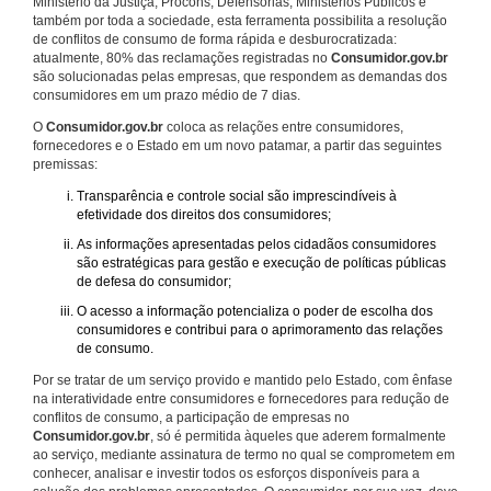
Ministério da Justiça, Procons, Defensorias, Ministérios Públicos e
também por toda a sociedade, esta ferramenta possibilita a resolução
de conflitos de consumo de forma rápida e desburocratizada:
atualmente, 80% das reclamações registradas no
Consumidor.gov.br
são solucionadas pelas empresas, que respondem as demandas dos
consumidores em um prazo médio de 7 dias.
O
Consumidor.gov.br
coloca as relações entre consumidores,
fornecedores e o Estado em um novo patamar, a partir das seguintes
premissas:
Transparência e controle social são imprescindíveis à
efetividade dos direitos dos consumidores;
As informações apresentadas pelos cidadãos consumidores
são estratégicas para gestão e execução de políticas públicas
de defesa do consumidor;
O acesso a informação potencializa o poder de escolha dos
consumidores e contribui para o aprimoramento das relações
de consumo.
Por se tratar de um serviço provido e mantido pelo Estado, com ênfase
na interatividade entre consumidores e fornecedores para redução de
conflitos de consumo, a participação de empresas no
Consumidor.gov.br
, só é permitida àqueles que aderem formalmente
ao serviço, mediante assinatura de termo no qual se comprometem em
conhecer, analisar e investir todos os esforços disponíveis para a