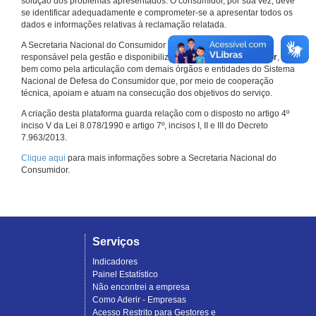
solução dos problemas apresentados. O consumidor, por sua vez, deve
se identificar adequadamente e comprometer-se a apresentar todos os
dados e informações relativas à reclamação relatada.
A Secretaria Nacional do Consumidor do Ministério da Justiça é a
responsável pela gestão e disponibilização do
Consumidor.gov.br
,
bem como pela articulação com demais órgãos e entidades do Sistema
Nacional de Defesa do Consumidor que, por meio de cooperação
técnica, apoiam e atuam na consecução dos objetivos do serviço.
A criação desta plataforma guarda relação com o disposto no artigo 4º
inciso V da Lei 8.078/1990 e artigo 7º, incisos I, II e III do Decreto
7.963/2013.
Clique aqui
para mais informações sobre a Secretaria Nacional do
Consumidor.
Serviços
Indicadores
Painel Estatístico
Não encontrei a empresa
Como Aderir - Empresas
Acesso Restrito para Gestores e