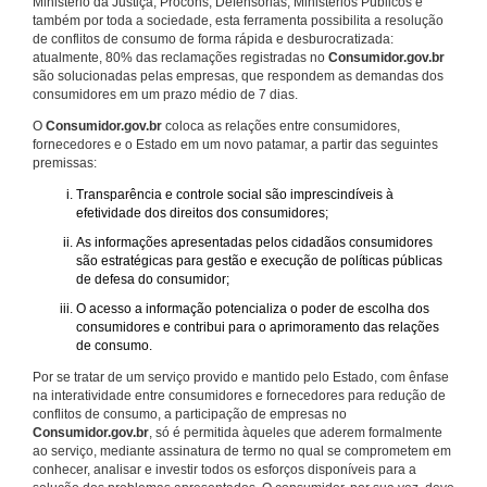
Ministério da Justiça, Procons, Defensorias, Ministérios Públicos e
também por toda a sociedade, esta ferramenta possibilita a resolução
de conflitos de consumo de forma rápida e desburocratizada:
atualmente, 80% das reclamações registradas no
Consumidor.gov.br
são solucionadas pelas empresas, que respondem as demandas dos
consumidores em um prazo médio de 7 dias.
O
Consumidor.gov.br
coloca as relações entre consumidores,
fornecedores e o Estado em um novo patamar, a partir das seguintes
premissas:
Transparência e controle social são imprescindíveis à
efetividade dos direitos dos consumidores;
As informações apresentadas pelos cidadãos consumidores
são estratégicas para gestão e execução de políticas públicas
de defesa do consumidor;
O acesso a informação potencializa o poder de escolha dos
consumidores e contribui para o aprimoramento das relações
de consumo.
Por se tratar de um serviço provido e mantido pelo Estado, com ênfase
na interatividade entre consumidores e fornecedores para redução de
conflitos de consumo, a participação de empresas no
Consumidor.gov.br
, só é permitida àqueles que aderem formalmente
ao serviço, mediante assinatura de termo no qual se comprometem em
conhecer, analisar e investir todos os esforços disponíveis para a