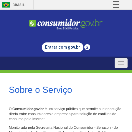
BRASIL
Simplifique!
Comunica BR
Participe
Acesso à informação
Entrar com
gov.br
Legislação
Canais
Toggle
naviga
Sobre o Serviço
O
Consumidor.gov.br
é um serviço público que permite a interlocução
direta entre consumidores e empresas para solução de conflitos de
consumo pela internet.
Monitorada pela Secretaria Nacional do Consumidor - Senacon - do