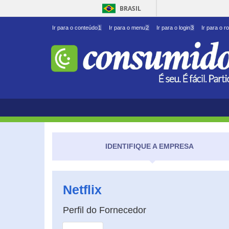
BRASIL
Ir para o conteúdo
1
Ir para o menu
2
Ir para o login
3
Ir para o r
IDENTIFIQUE A EMPRESA
Netflix
Perfil do Fornecedor