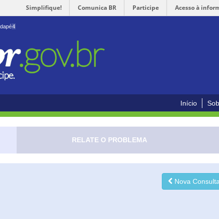
Simplifique!
Comunica BR
Participe
Acesso à infor
odapé
4
Início
Sob
RELATE O PROBLEMA
Nova Consult