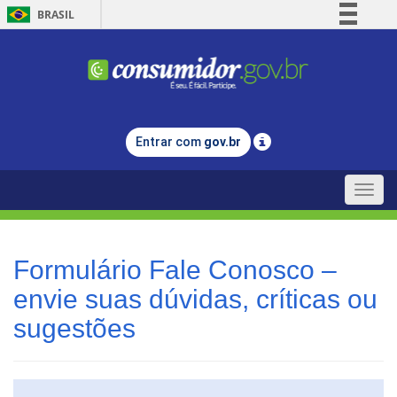
BRASIL
Simplifique!
Comunica BR
Participe
Acesso à informação
Entrar com
gov.br
Legislação
Canais
Toggle
naviga
Formulário Fale Conosco –
envie suas dúvidas, críticas ou
sugestões