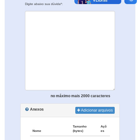
Digite abaixo sua dúvida*:
no máximo mais 2000 caracteres
Anexos
Adicionar arquivos
Tamanho
Açõ
Nome
(bytes)
es