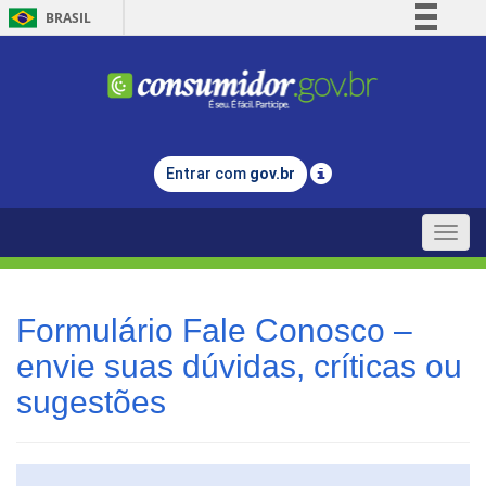
BRASIL
Simplifique!
Comunica BR
Participe
Acesso à informação
Entrar com
gov.br
Legislação
Canais
Toggle
naviga
Formulário Fale Conosco –
envie suas dúvidas, críticas ou
sugestões