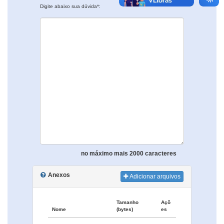
Digite abaixo sua dúvida*:
no máximo mais 2000 caracteres
Anexos
Adicionar arquivos
Tamanho
Açõ
Nome
(bytes)
es