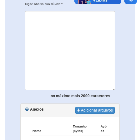
Digite abaixo sua dúvida*:
no máximo mais 2000 caracteres
Anexos
Adicionar arquivos
Tamanho
Açõ
Nome
(bytes)
es