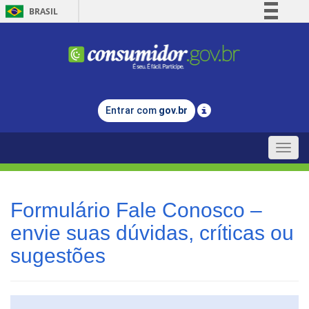
BRASIL
Simplifique!
Comunica BR
Participe
Acesso à informação
Entrar com
gov.br
Legislação
Canais
Toggle
naviga
Formulário Fale Conosco –
envie suas dúvidas, críticas ou
sugestões