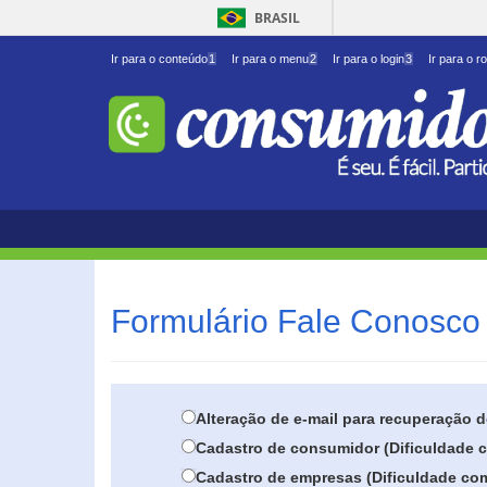
BRASIL
Ir para o conteúdo
1
Ir para o menu
2
Ir para o login
3
Ir para o r
Formulário Fale Conosco 
Alteração de e-mail para recuperação 
Cadastro de consumidor (Dificuldade c
Cadastro de empresas (Dificuldade com