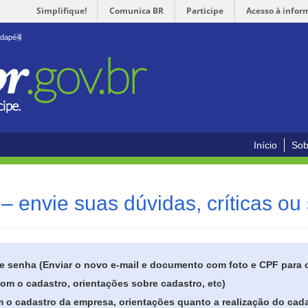
Simplifique!
Comunica BR
Participe
Acesso à infor
odapé
4
Início
Sob
– envie suas dúvidas, críticas ou
de senha (Enviar o novo e-mail e documento com foto e CPF para
om o cadastro, orientações sobre cadastro, etc)
 o cadastro da empresa, orientações quanto a realização do cada