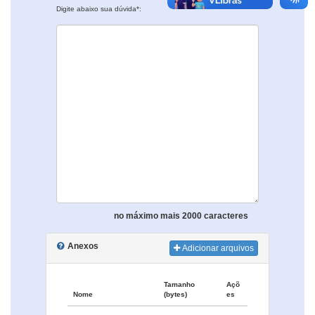
Digite abaixo sua dúvida*:
no máximo mais 2000 caracteres
Anexos
Adicionar arquivos
Tamanho
Açõ
Nome
(bytes)
es