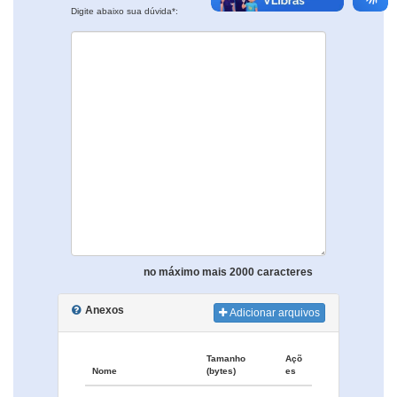
Digite abaixo sua dúvida*:
no máximo mais 2000 caracteres
Anexos
Adicionar arquivos
Tamanho
Açõ
Nome
(bytes)
es