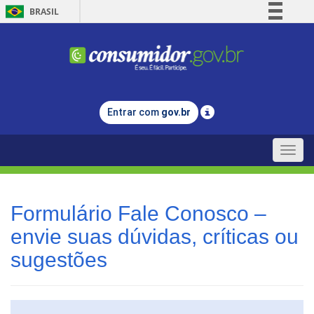
BRASIL
Simplifique!
Comunica BR
Participe
Acesso à informação
Entrar com
gov.br
Legislação
Canais
Toggle
naviga
Formulário Fale Conosco –
envie suas dúvidas, críticas ou
sugestões