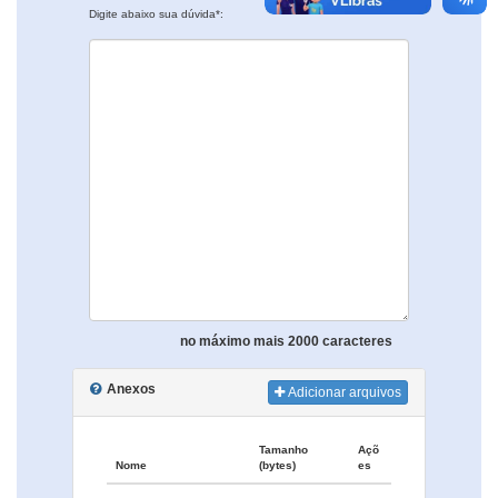
Digite abaixo sua dúvida*:
no máximo mais 2000 caracteres
Anexos
Adicionar arquivos
Tamanho
Açõ
Nome
(bytes)
es