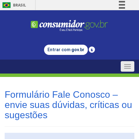
BRASIL
Simplifique!
Comunica BR
Participe
Acesso à informação
Entrar com
gov.br
Legislação
Canais
Toggle
naviga
Formulário Fale Conosco –
envie suas dúvidas, críticas ou
sugestões