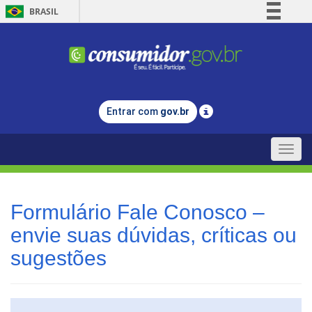
BRASIL
Simplifique!
Comunica BR
Participe
Acesso à informação
Entrar com
gov.br
Legislação
Canais
Toggle
naviga
Formulário Fale Conosco –
envie suas dúvidas, críticas ou
sugestões