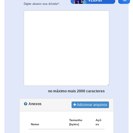
Digite abaixo sua dúvida*:
no máximo mais 2000 caracteres
Anexos
Adicionar arquivos
Tamanho
Açõ
Nome
(bytes)
es