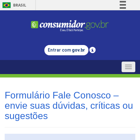
BRASIL
Simplifique!
Comunica BR
Participe
Acesso à informação
Entrar com
gov.br
Legislação
Canais
Toggle
naviga
Formulário Fale Conosco –
envie suas dúvidas, críticas ou
sugestões