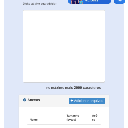
Digite abaixo sua dúvida*:
no máximo mais 2000 caracteres
Anexos
Adicionar arquivos
Tamanho
Açõ
Nome
(bytes)
es