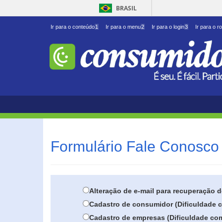
BRASIL
Ir para o conteúdo
1
Ir para o menu
2
Ir para o login
3
Ir para o r
Formulário Fale Conosco 
Alteração de e-mail para recuperação 
Cadastro de consumidor (Dificuldade c
Cadastro de empresas (Dificuldade com