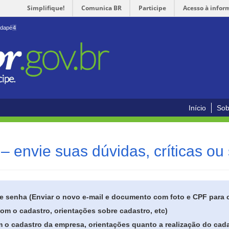
Simplifique!
Comunica BR
Participe
Acesso à infor
odapé
4
Início
Sob
– envie suas dúvidas, críticas ou
de senha (Enviar o novo e-mail e documento com foto e CPF para
om o cadastro, orientações sobre cadastro, etc)
 o cadastro da empresa, orientações quanto a realização do cada