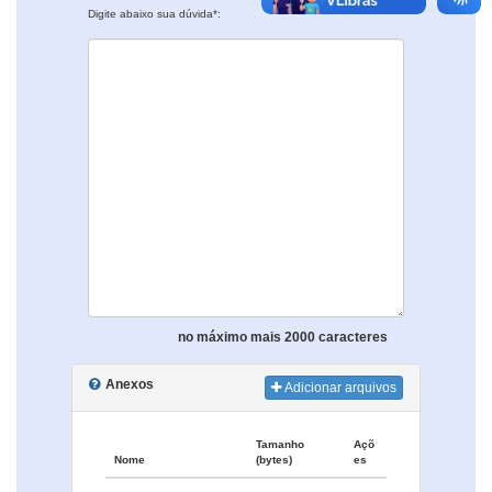
Digite abaixo sua dúvida*:
no máximo mais 2000 caracteres
Anexos
Adicionar arquivos
Tamanho
Açõ
Nome
(bytes)
es