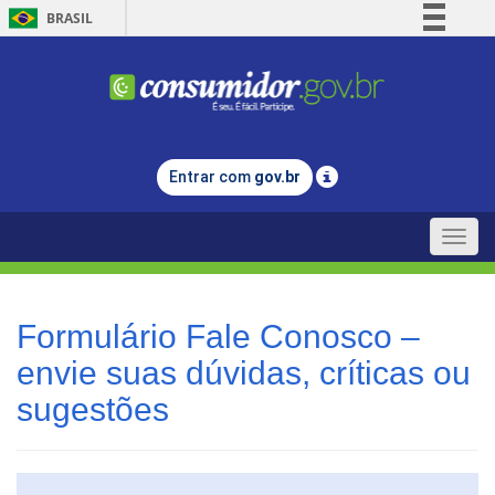
BRASIL
Simplifique!
Comunica BR
Participe
Acesso à informação
Entrar com
gov.br
Legislação
Canais
Toggle
naviga
Formulário Fale Conosco –
envie suas dúvidas, críticas ou
sugestões