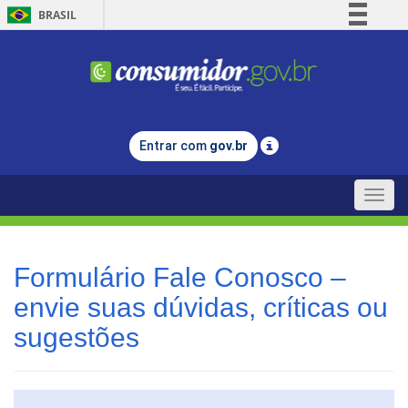
BRASIL
Simplifique!
Comunica BR
Participe
Acesso à informação
Entrar com
gov.br
Legislação
Canais
Toggle
naviga
Formulário Fale Conosco –
envie suas dúvidas, críticas ou
sugestões