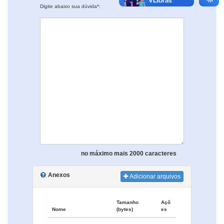
Digite abaixo sua dúvida*:
no máximo mais 2000 caracteres
Anexos
Adicionar arquivos
Tamanho
Açõ
Nome
(bytes)
es