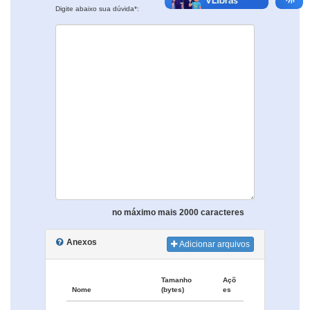
Digite abaixo sua dúvida*:
no máximo mais 2000 caracteres
Anexos
Adicionar arquivos
Tamanho
Açõ
Nome
(bytes)
es