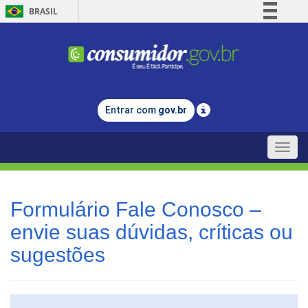
BRASIL
Simplifique!
Comunica BR
Participe
Acesso à informação
Entrar com
gov.br
Legislação
Canais
Toggle
naviga
Formulário Fale Conosco –
envie suas dúvidas, críticas ou
sugestões