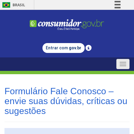
BRASIL
Simplifique!
Comunica BR
Participe
Acesso à informação
Entrar com
gov.br
Legislação
Canais
Toggle
naviga
Formulário Fale Conosco –
envie suas dúvidas, críticas ou
sugestões