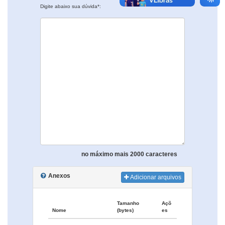
Digite abaixo sua dúvida*:
no máximo mais 2000 caracteres
Anexos
Adicionar arquivos
Tamanho
Açõ
Nome
(bytes)
es