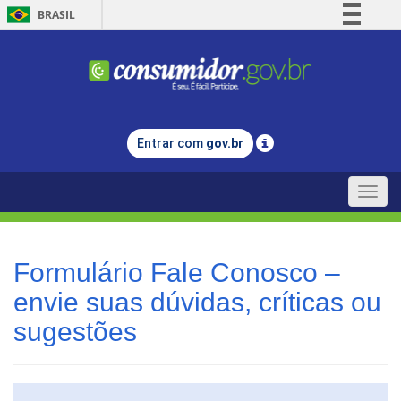
BRASIL
Simplifique!
Comunica BR
Participe
Acesso à informação
Entrar com
gov.br
Legislação
Canais
Toggle
naviga
Formulário Fale Conosco –
envie suas dúvidas, críticas ou
sugestões