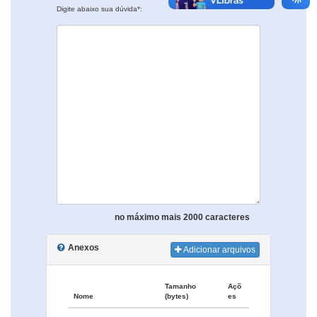
Digite abaixo sua dúvida*:
no máximo mais 2000 caracteres
Anexos
Adicionar arquivos
Tamanho
Açõ
Nome
(bytes)
es