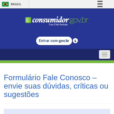
BRASIL
Simplifique!
Comunica BR
Participe
Acesso à informação
Entrar com
gov.br
Legislação
Canais
Toggle
naviga
Formulário Fale Conosco –
envie suas dúvidas, críticas ou
sugestões