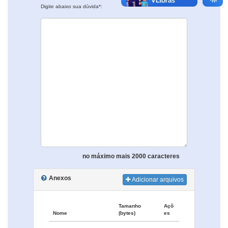
Digite abaixo sua dúvida*:
no máximo mais 2000 caracteres
Anexos
Adicionar arquivos
Tamanho
Açõ
Nome
(bytes)
es