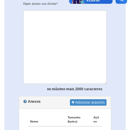
Digite abaixo sua dúvida*:
no máximo mais 2000 caracteres
Anexos
Adicionar arquivos
Tamanho
Açõ
Nome
(bytes)
es