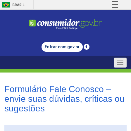
BRASIL
Simplifique!
Comunica BR
Participe
Acesso à informação
Entrar com
gov.br
Legislação
Canais
Toggle
naviga
Formulário Fale Conosco –
envie suas dúvidas, críticas ou
sugestões