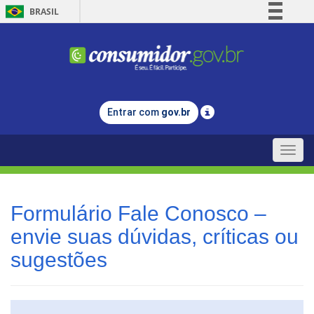
BRASIL
Simplifique!
Comunica BR
Participe
Acesso à informação
Entrar com
gov.br
Legislação
Canais
Toggle
naviga
Formulário Fale Conosco –
envie suas dúvidas, críticas ou
sugestões