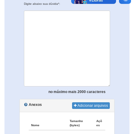
Digite abaixo sua dúvida*:
no máximo mais 2000 caracteres
Anexos
Adicionar arquivos
Tamanho
Açõ
Nome
(bytes)
es