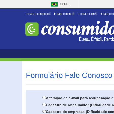
BRASIL
Ir para o conteúdo
1
Ir para o menu
2
Ir para o login
3
Ir para o r
Formulário Fale Conosco 
Alteração de e-mail para recuperação 
Cadastro de consumidor (Dificuldade c
Cadastro de empresas (Dificuldade com