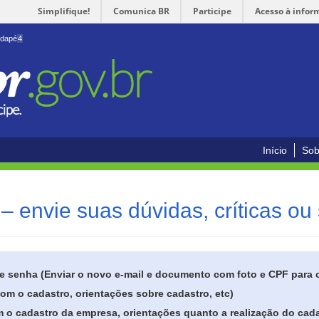
Simplifique!
Comunica BR
Participe
Acesso à infor
odapé
4
Início
Sob
– envie suas dúvidas, críticas ou
de senha (Enviar o novo e-mail e documento com foto e CPF para
om o cadastro, orientações sobre cadastro, etc)
 o cadastro da empresa, orientações quanto a realização do cada