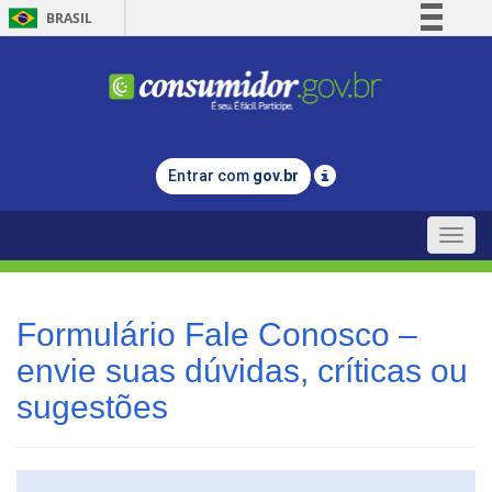
BRASIL
Simplifique!
Comunica BR
Participe
Acesso à informação
Entrar com
gov.br
Legislação
Canais
Toggle
naviga
Formulário Fale Conosco –
envie suas dúvidas, críticas ou
sugestões