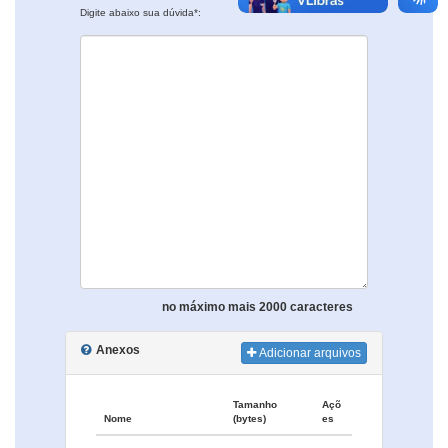
Digite abaixo sua dúvida*:
no máximo mais 2000 caracteres
Anexos
Adicionar arquivos
Tamanho
Açõ
Nome
(bytes)
es