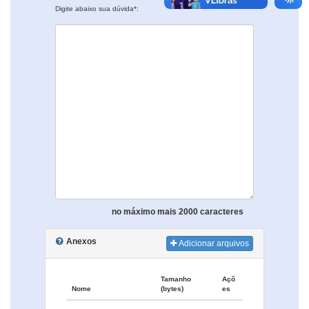
Digite abaixo sua dúvida*:
no máximo mais 2000 caracteres
Anexos
Adicionar arquivos
Tamanho
Açõ
Nome
(bytes)
es