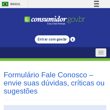
BRASIL
Simplifique!
Comunica BR
Participe
Acesso à informação
Entrar com
gov.br
Legislação
Canais
Toggle
naviga
Formulário Fale Conosco –
envie suas dúvidas, críticas ou
sugestões