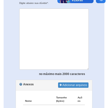
Digite abaixo sua dúvida*:
no máximo mais 2000 caracteres
Anexos
Adicionar arquivos
Tamanho
Açõ
Nome
(bytes)
es