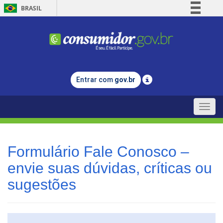
BRASIL
Simplifique!
Comunica BR
Participe
Acesso à informação
Entrar com
gov.br
Legislação
Canais
Toggle
naviga
Formulário Fale Conosco –
envie suas dúvidas, críticas ou
sugestões