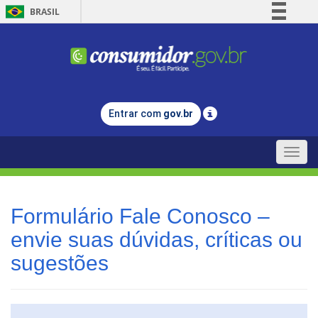
BRASIL
Simplifique!
Comunica BR
Participe
Acesso à informação
Entrar com
gov.br
Legislação
Canais
Toggle
naviga
Formulário Fale Conosco –
envie suas dúvidas, críticas ou
sugestões