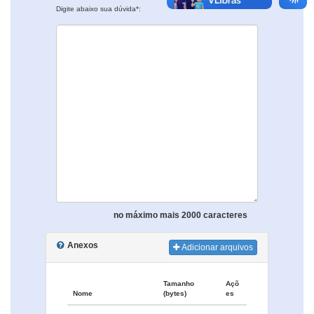
Digite abaixo sua dúvida*:
no máximo mais 2000 caracteres
Anexos
Adicionar arquivos
Tamanho
Açõ
Nome
(bytes)
es