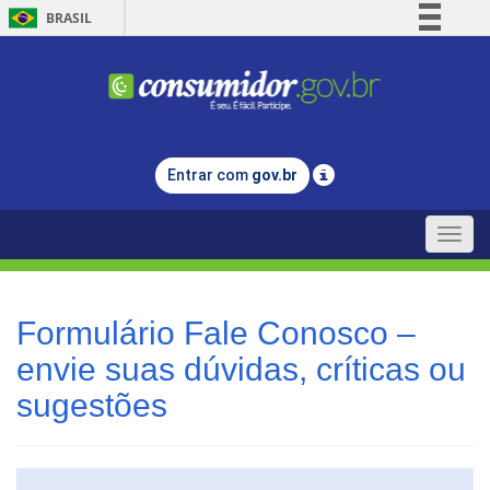
BRASIL
Simplifique!
Comunica BR
Participe
Acesso à informação
Entrar com
gov.br
Legislação
Canais
Toggle
naviga
Formulário Fale Conosco –
envie suas dúvidas, críticas ou
sugestões