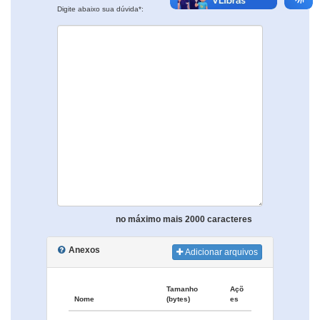
Digite abaixo sua dúvida*:
no máximo mais 2000 caracteres
Anexos
Adicionar arquivos
Tamanho
Açõ
Nome
(bytes)
es