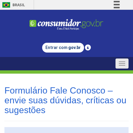
BRASIL
Simplifique!
Comunica BR
Participe
Acesso à informação
Entrar com
gov.br
Legislação
Canais
Toggle
naviga
Formulário Fale Conosco –
envie suas dúvidas, críticas ou
sugestões