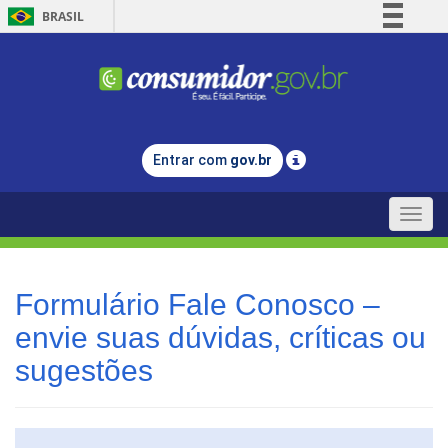
BRASIL
Simplifique!
Comunica BR
Participe
Acesso à informação
Entrar com
gov.br
Legislação
Canais
Toggle
naviga
Formulário Fale Conosco –
envie suas dúvidas, críticas ou
sugestões