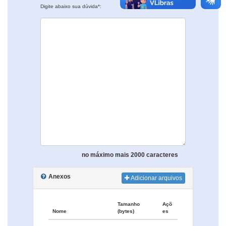
Digite abaixo sua dúvida*:
no máximo mais 2000 caracteres
Anexos
Adicionar arquivos
Tamanho
Açõ
Nome
(bytes)
es